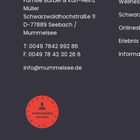
Familie Bärbel & Karl-Heinz
Wellnes
Müller
Schwar
Schwarzwaldhochstraße 11
D-77889 Seebach /
Onlines
Mummelsee
Erlebnis
T:
0049 7842 992 86
Informa
F: 0049 78 42 30 26 6
info@mummelsee.de