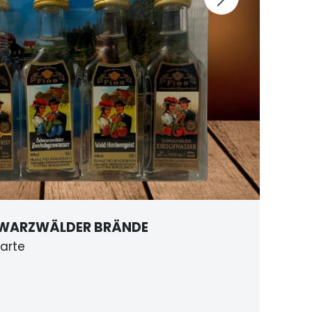
KÖR VON LÖRCH
t Haselnuss 0,5L