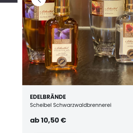
GESCHENKSET SCHWARZWÄLD
inkl. Mummelseepostkarte
8,90 €