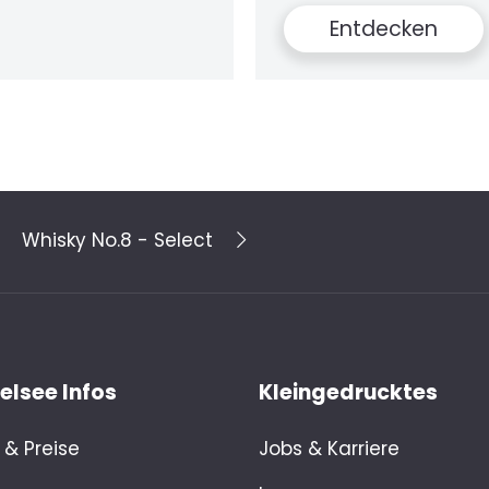
Entdecke
Whisky No.8 - Select
lsee Infos
Kleingedrucktes
& Preise
Jobs & Karriere