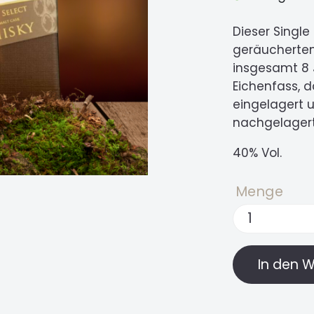
Dieser Single
geräuchertem
insgesamt 8 
Eichenfass, 
eingelagert 
nachgelagert
40% Vol.
Menge