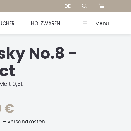
DE
ÜCHER
HOLZWAREN
Menü
sky No.8 -
ct
Malt 0,5L
0 €
t. + Versandkosten