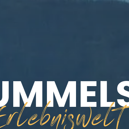
UMMELS
Erlebniswelt