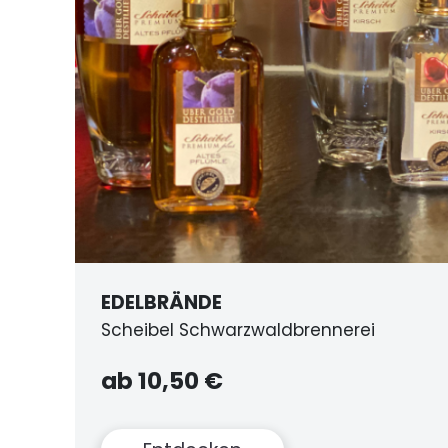
GESCHENKSET SCHWARZWÄLDER 
inkl. Mummelseepostkarte
8,90 €