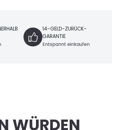
-
LIEFERUNG
nur innerhalb Deutschland
fen
LEN WÜRDEN