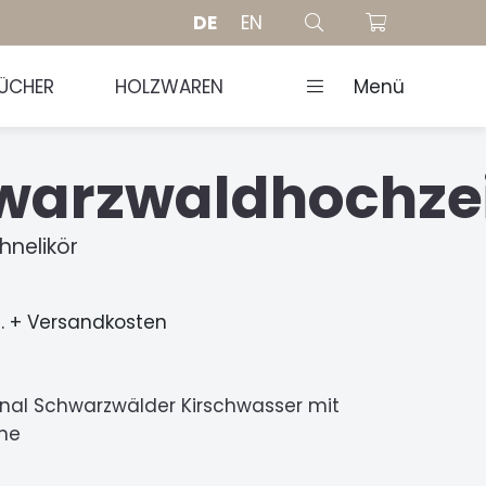
DE
EN
ÜCHER
HOLZWAREN
Menü
warzwaldhochze
hnelikör
t. + Versandkosten
ginal Schwarzwälder Kirschwasser mit
hne